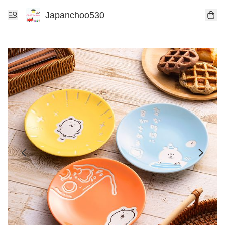
Japanchoo530