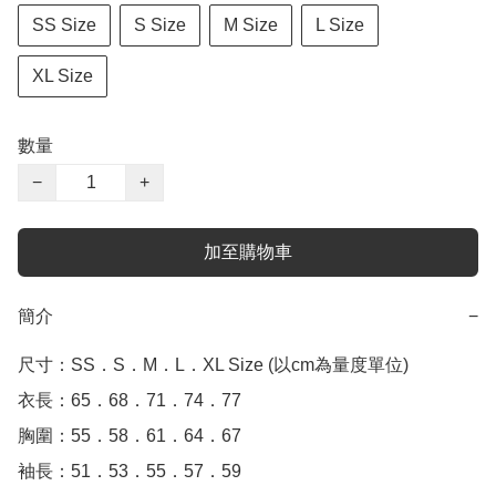
SS Size
S Size
M Size
L Size
XL Size
數量
−
+
加至購物車
簡介
−
尺寸：SS．S．M．L．XL Size (以cm為量度單位)

衣長：65．68．71．74．77

胸圍：55．58．61．64．67

袖長：51．53．55．57．59
