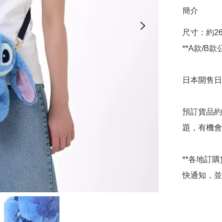
簡介
尺寸：約26×2
**A款/B
日本開售日期
預訂貨品約
題，有機會
**各地訂
快通知，並