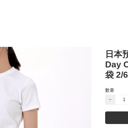
日本預訂
Day 
袋 2
數量
−