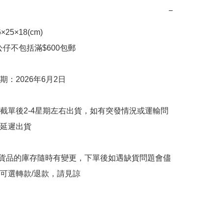
−
5×18(cm)

款公仔不包括滿$600包郵

：2026年6月2日

截單後2-4星期左右出貨，如有突發情況或運輸問
延遲出貨

購貨品的庫存隨時有變更，下單後如遇缺貨問題會儘
可選轉款/退款，請見諒