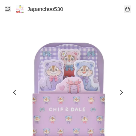
Japanchoo530