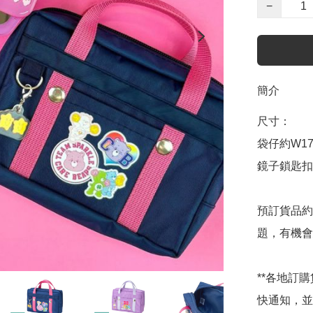
−
簡介
尺寸：

袋仔約W17×
鏡子鎖匙扣約
預訂貨品約
題，有機會
**各地訂
快通知，並