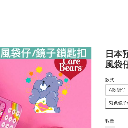
日本預
風袋
款式
A款袋仔
紫色鏡子
數量