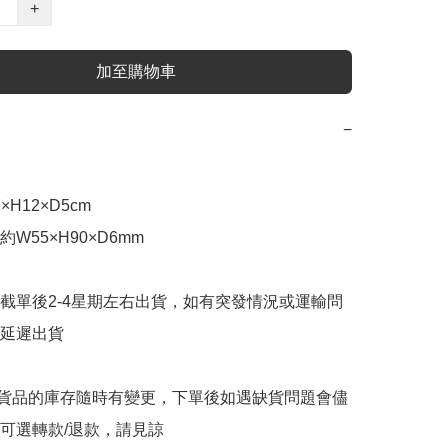
+
加至購物車
−
H12×D5cm

W55×H90×D6mm

截單後2-4星期左右出貨，如有突發情況或運輸問
延遲出貨

購貨品的庫存隨時有變更，下單後如遇缺貨問題會儘
可選轉款/退款，請見諒