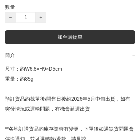
數量
−
+
加至購物車
簡介
−
尺寸：約W6.8×H9×D5cm

重量：約85g

預訂貨品約截單後/開售日後約2026年5月中旬出貨，如有
突發情況或運輸問題，有機會延遲出貨

**各地訂購貨品的庫存隨時有變更，下單後如遇缺貨問題會
儘快通知，並可選轉款/退款，請見諒