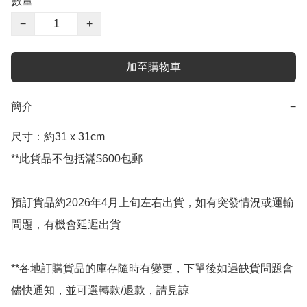
數量
−
+
加至購物車
簡介
−
尺寸：約31 x 31cm

**此貨品不包括滿$600包郵

預訂貨品約2026年4月上旬左右出貨，如有突發情況或運輸
問題，有機會延遲出貨

**各地訂購貨品的庫存隨時有變更，下單後如遇缺貨問題會
儘快通知，並可選轉款/退款，請見諒