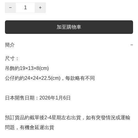
−
+
加至購物車
簡介
−
尺寸：

吊飾約19×13×8(cm)

公仔約約24×24×22.5(cm)，每款略有不同

日本開售日期：2026年1月6日

預訂貨品約截單後2-4星期左右出貨，如有突發情況或運輸
問題，有機會延遲出貨
