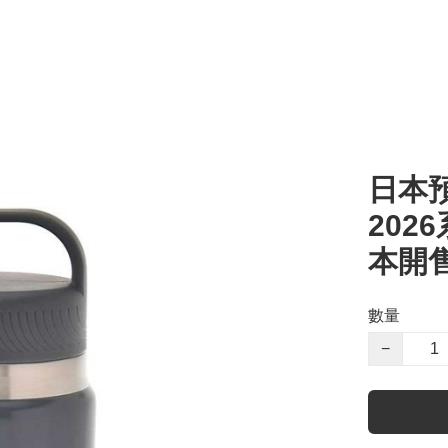
日本預
2026
本開
數量
−