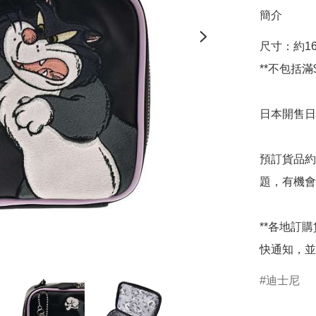
簡介
尺寸：約16.5
**不包括滿$
日本開售日期
預訂貨品約
題，有機會
**各地訂
快通知，並
迪士尼