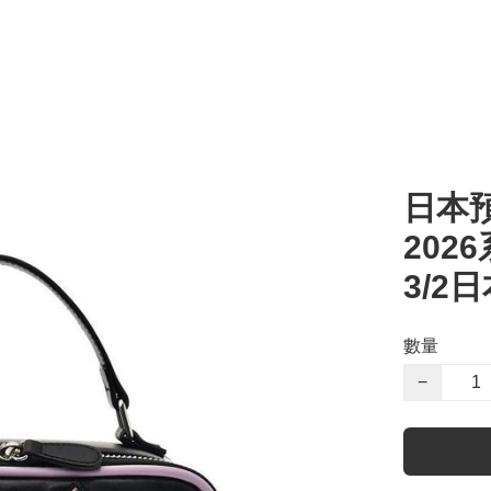
日本預
202
3/2
數量
−