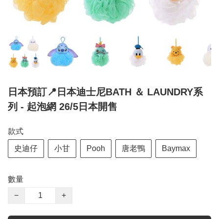
日本預訂📍日本迪士尼BATH ＆ LAUNDRY系
列 - 起泡網 26/5日本開售
款式
史迪仔
小甘
Pooh
唐老鴨
Baymax
數量
−
+