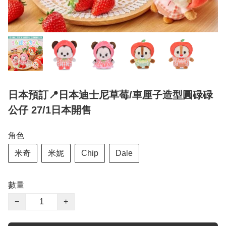
日本預訂📍日本迪士尼草莓/車厘子造型圓碌碌
公仔 27/1日本開售
角色
米奇
米妮
Chip
Dale
數量
−
+