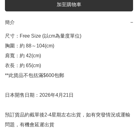
加至購物車
簡介
−
尺寸：Free Size (以cm為量度單位)

胸圍：約 88～104(cm)

肩寬：約 42(cm)

衣長：約 65(cm)

**此貨品不包括滿$600包郵

日本開售日期：2026年4月21日

預訂貨品約截單後2-4星期左右出貨，如有突發情況或運輸
問題，有機會延遲出貨
