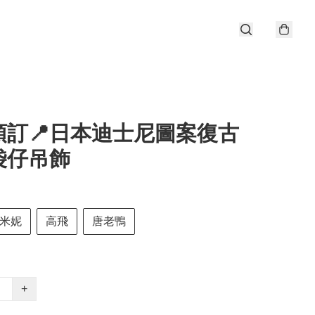
預訂📍日本迪士尼圖案復古
袋仔吊飾
米妮
高飛
唐老鴨
+