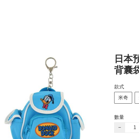
日本
背囊
款式
米奇
數量
−