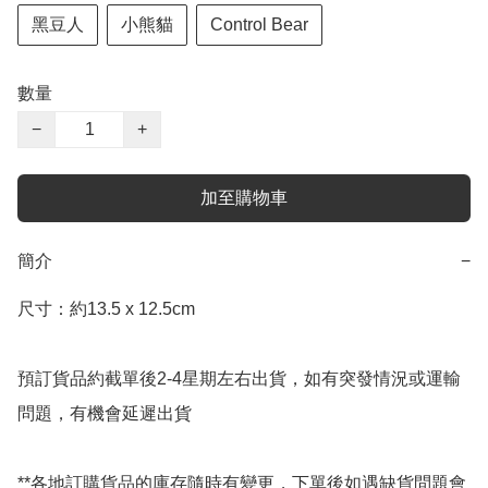
黑豆人
小熊貓
Control Bear
數量
−
+
加至購物車
簡介
−
尺寸：約13.5 x 12.5cm

預訂貨品約截單後2-4星期左右出貨，如有突發情況或運輸
問題，有機會延遲出貨

**各地訂購貨品的庫存隨時有變更，下單後如遇缺貨問題會