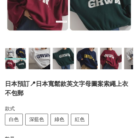
日本預訂📍日本寬鬆款英文字母圖案索繩上衣
不包郵
款式
白色
深藍色
綠色
紅色