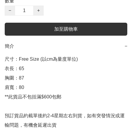
數量
−
+
加至購物車
簡介
−
尺寸：Free Size (以cm為量度單位)

衣長：65

胸圍：87

肩寬：80

**此貨品不包括滿$600包郵

預訂貨品約截單後約2-4星期左右到貨，如有突發情況或運
輸問題，有機會延遲出貨
