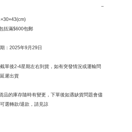
−
0×43(cm)

包括滿$600包郵

：2025年9月29日

截單後2-4星期左右到貨，如有突發情況或運輸問
延遲出貨

購貨品的庫存隨時有變更，下單後如遇缺貨問題會儘
可選轉款/退款，請見諒