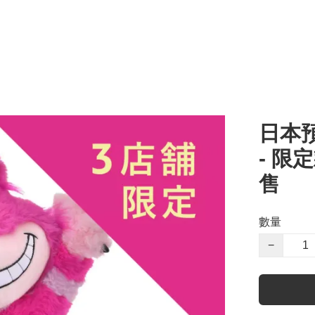
日本
- 限
售
數量
−