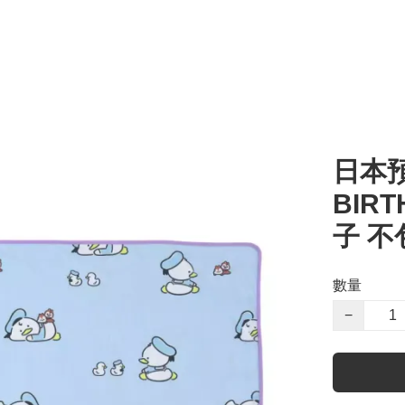
日本預
BIRT
子 不
數量
−