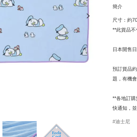
簡介
尺寸：約70×1
**此貨品不
日本開售日期
預訂貨品約
題，有機會
**各地訂
快通知，並
迪士尼