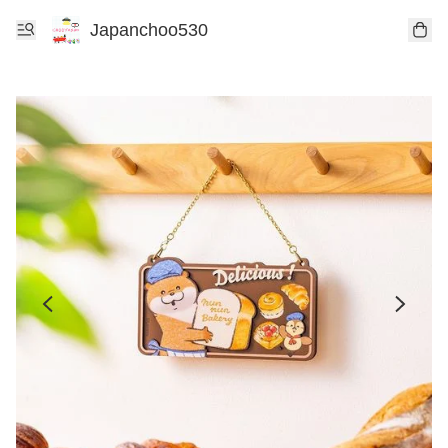
Japanchoo530