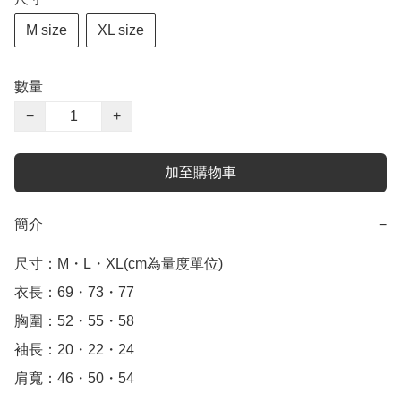
M size
XL size
數量
−
+
加至購物車
簡介
−
尺寸：M・L・XL(cm為量度單位)

衣長：69・73・77

胸圍：52・55・58

袖長：20・22・24

肩寬：46・50・54
