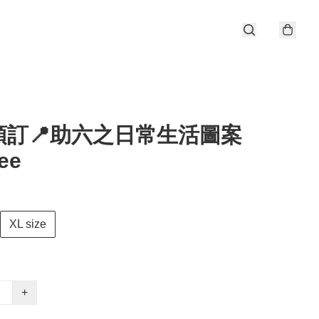
預訂📍助六之日常生活圖案
ee
XL size
+