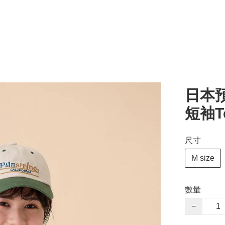
日本
短袖T
尺寸
M size
數量
−