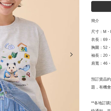
簡介
尺寸：M・L
衣長：69・7
胸圍：52・5
袖長：20・2
肩寬：46・5
預訂貨品約
題，有機會
**各地訂
快通知，並