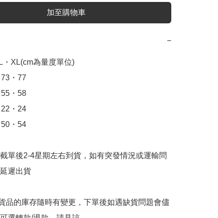
加至購物車
−
・XL(cm為量度單位)

3・77

5・58

2・24

0・54

截單後2-4星期左右到貨，如有突發情況或運輸問
延遲出貨

購貨品的庫存隨時有變更，下單後如遇缺貨問題會儘
可選轉款/退款，請見諒