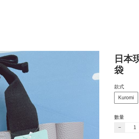
日本現
袋
款式
Kuromi
數量
−