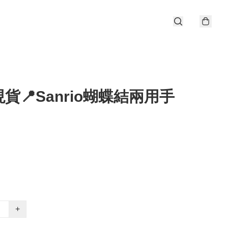
貨📍Sanrio蝴蝶結兩用手
+