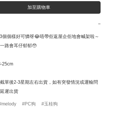
加至購物車
−
o佢地3個個樣好可憐呀😂唔帶佢返屋企佢地會喊架啦～
一路會耳仔郁郁🥹

25cm

截單後2-3星期左右出貨，如有突發情況或運輸問
延遲出貨
melody
PC狗
玉桂狗