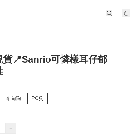
貨📍Sanrio可憐樣耳仔郁
鞋
布甸狗
PC狗
+