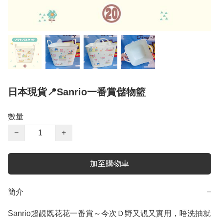
日本現貨📍Sanrio一番賞儲物籃
數量
−
+
加至購物車
簡介
−
Sanrio超靚既花花一番賞～今次Ｄ野又靚又實用，唔洗抽就