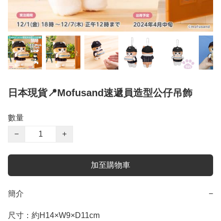
日本現貨📍Mofusand速遞員造型公仔吊飾
數量
−
+
加至購物車
簡介
−
尺寸：約H14×W9×D11cm