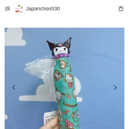
Japanchoo530