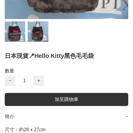
日本現貨📍Hello Kitty黑色毛毛袋
數量
−
+
加至購物車
簡介
−
尺寸：約26 x 27cm