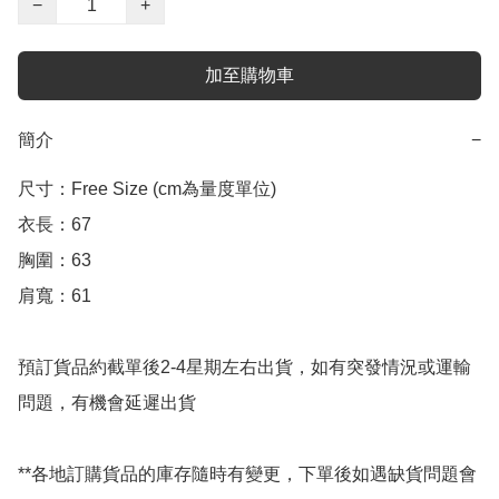
−
+
加至購物車
簡介
−
尺寸：Free Size (cm為量度單位)

衣長：67

胸圍：63

肩寬：61

預訂貨品約截單後2-4星期左右出貨，如有突發情況或運輸
問題，有機會延遲出貨

**各地訂購貨品的庫存隨時有變更，下單後如遇缺貨問題會