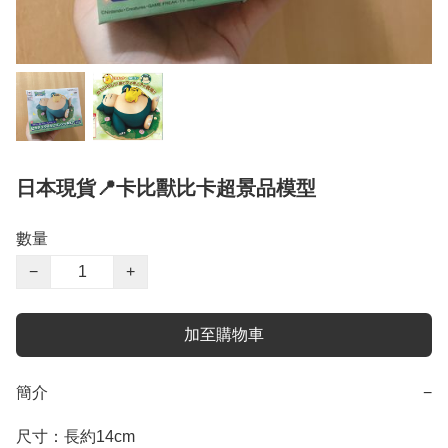
日本現貨📍卡比獸比卡超景品模型
數量
−
+
加至購物車
簡介
−
尺寸：長約14cm