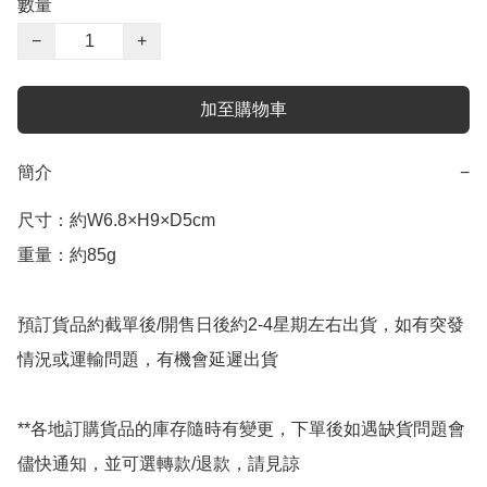
數量
−
+
加至購物車
簡介
−
尺寸：約W6.8×H9×D5cm

重量：約85g

預訂貨品約截單後/開售日後約2-4星期左右出貨，如有突發
情況或運輸問題，有機會延遲出貨

**各地訂購貨品的庫存隨時有變更，下單後如遇缺貨問題會
儘快通知，並可選轉款/退款，請見諒