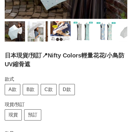
日本現貨/預訂📍Nifty Colors輕量花花/小鳥防
UV縮骨遮
款式
A款
B款
C款
D款
現貨/預訂
現貨
預訂