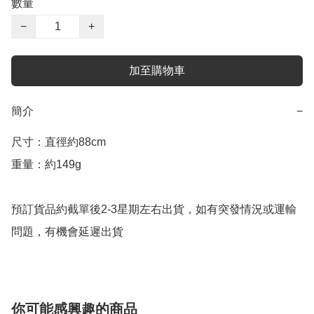
數量
−
+
加至購物車
簡介
−
尺寸：直徑約88cm

重量：約149g

預訂貨品約截單後2-3星期左右出貨，如有突發情況或運輸
問題，有機會延遲出貨
你可能感興趣的商品