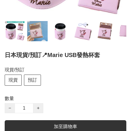
日本現貨/預訂📍Marie USB發熱杯套
現貨/預訂
現貨
預訂
數量
−
+
加至購物車