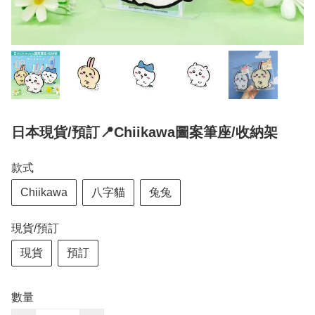
日本現貨/預訂📍Chiikawa圖案筆座/收納架
款式
Chiikawa
八字貓
兔兔
現貨/預訂
現貨
預訂
數量