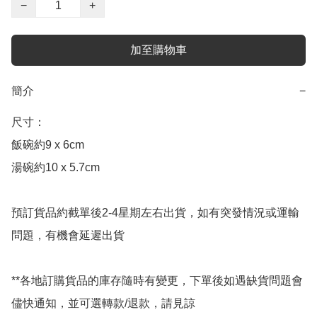
−
+
加至購物車
簡介
−
尺寸：

飯碗約9 x 6cm

湯碗約10 x 5.7cm

預訂貨品約截單後2-4星期左右出貨，如有突發情況或運輸
問題，有機會延遲出貨

**各地訂購貨品的庫存隨時有變更，下單後如遇缺貨問題會
儘快通知，並可選轉款/退款，請見諒