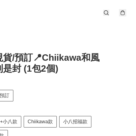
貨/預訂📍Chiikawa和風
是封 (1包2個)
預訂
wa+小八款
Chiikawa款
小八招福款
款