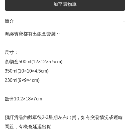
加至購物車
簡介
−
海綿寶寶都有出飯盒套裝 ~

尺寸：

食物盒500ml(12×12×5.5cm)

350ml(10×10×4.5cm)

230ml(9×9×4cm)

飯盒10.2×18×7cm

預訂貨品約截單後2-3星期左右出貨，如有突發情況或運輸
問題，有機會延遲出貨