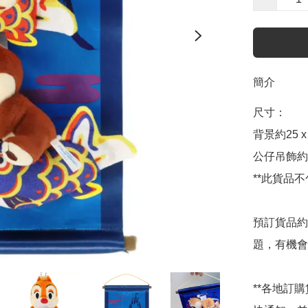
簡介
尺寸：

背景約25 x 
公仔吊飾約1
**此貨品不
預訂貨品約
題，有機會
**各地訂