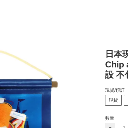
日本現
Chi
設 不
現貨/預訂
現貨
數量
−