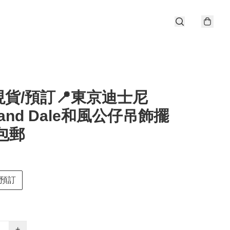
貨/預訂📍東京迪士尼
p and Dale和風公仔吊飾擺
包郵
預訂
+