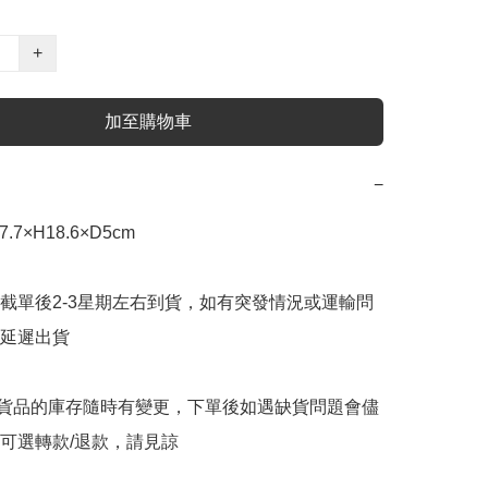
+
加至購物車
−
7×H18.6×D5cm

截單後2-3星期左右到貨，如有突發情況或運輸問
延遲出貨

購貨品的庫存隨時有變更，下單後如遇缺貨問題會儘
可選轉款/退款，請見諒