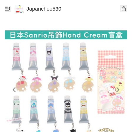
Japanchoo530