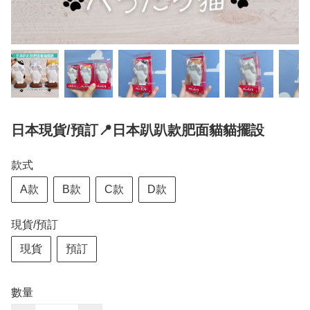
日本現貨/預訂📍日本趴趴款肥面貓貓擺設
款式
A款
B款
C款
D款
現貨/預訂
現貨
預訂
數量