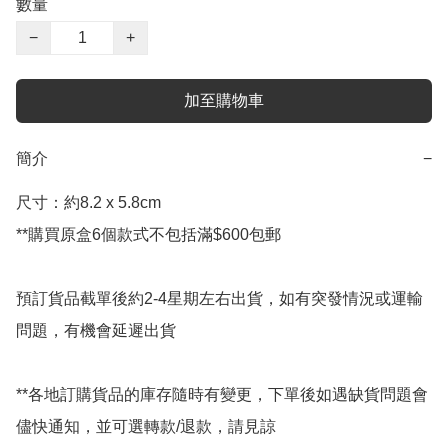
數量
−
+
加至購物車
簡介
−
尺寸：約8.2 x 5.8cm

**購買原盒6個款式不包括滿$600包郵

預訂貨品截單後約2-4星期左右出貨，如有突發情況或運輸
問題，有機會延遲出貨

**各地訂購貨品的庫存隨時有變更，下單後如遇缺貨問題會
儘快通知，並可選轉款/退款，請見諒