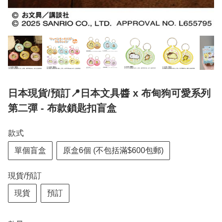
日本現貨/預訂📍日本文具醬 x 布甸狗可愛系列
第二彈 - 布款鎖匙扣盲盒
款式
單個盲盒
原盒6個 (不包括滿$600包郵)
現貨/預訂
現貨
預訂