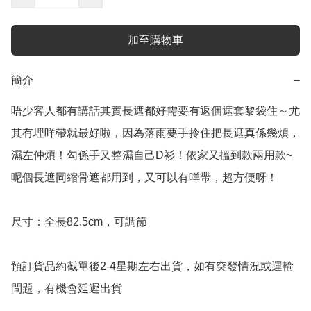
加至購物車
簡介
−
唔少客人都有講話其實長遮都好需要有返個遮套黎袋住～尤
其有埋咩帶就最好啦，因為落雨要手拎住把長遮真係幾煩，
濕左仲煩！勾係手又整濕自己D衫！依家又搵到款兩用款~
呢個長遮同縮骨遮都用到，又可以有咩帶，超方便呀！

尺寸：全長82.5cm，可調節

預訂貨品約截單後2-4星期左右出貨，如有突發情況或運輸
問題，有機會延遲出貨