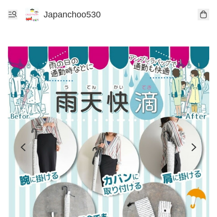
Japanchoo530