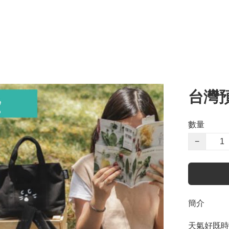
台灣預
數量
−
簡介
天氣好既時