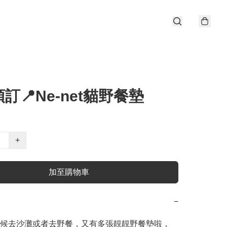
訂📍Ne-net貓野餐墊
+
加至購物車
−
候去沙灘或者去野餐，又有多張靚靚野餐墊啦，