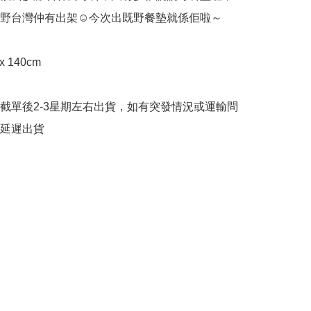
貓既野台灣仲有出架☺️今次出既野餐墊就係佢啦～

 140cm

截單後2-3星期左右出貨，如有突發情況或運輸問
延遲出貨