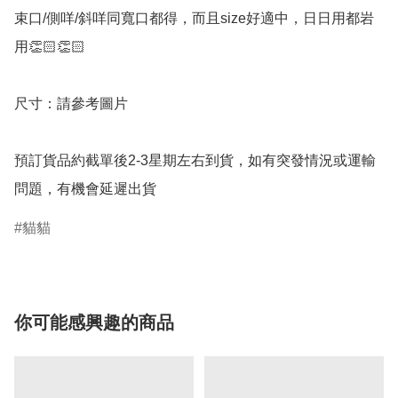
束口/側咩/斜咩同寬口都得，而且size好適中，日日用都岩
用👏🏻👏🏻

尺寸：請參考圖片

預訂貨品約截單後2-3星期左右到貨，如有突發情況或運輸
問題，有機會延遲出貨
貓貓
你可能感興趣的商品