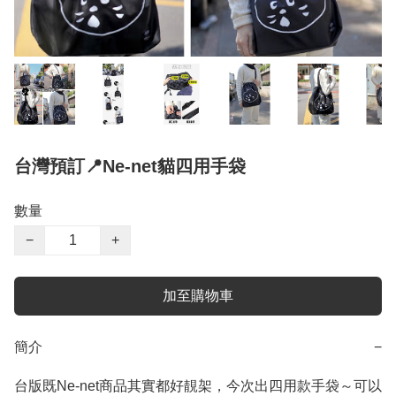
台灣預訂📍Ne-net貓四用手袋
數量
−
+
加至購物車
簡介
−
台版既Ne-net商品其實都好靚架，今次出四用款手袋～可以