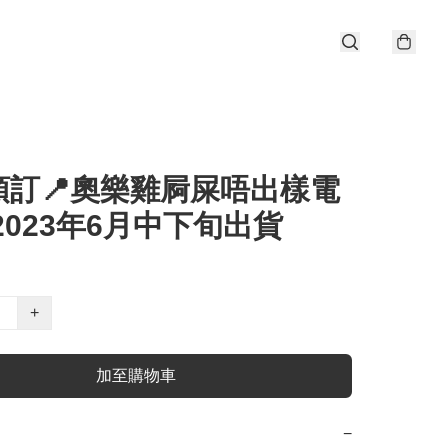
預訂📍奧樂雞屙屎唔出樣電
2023年6月中下旬出貨
+
加至購物車
−