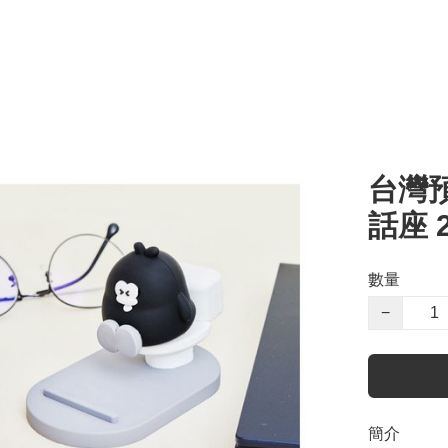
台灣
話座 
數量
−
簡介