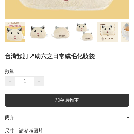
台灣預訂📍助六之日常絨毛化妝袋
數量
−
+
加至購物車
簡介
−
尺寸：請參考圖片
