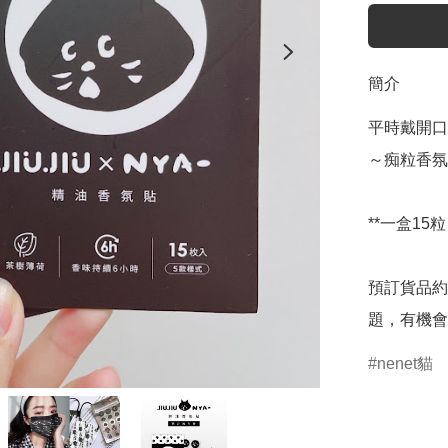
簡介
平時戴開口
～痴粒香氛
**一盒15粒

預訂貨品約
題，有機會
nenet貓