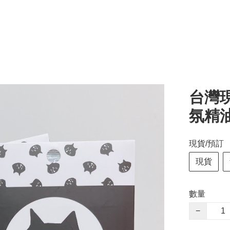
台灣現
氛精油
現貨/預訂
現貨
數量
−