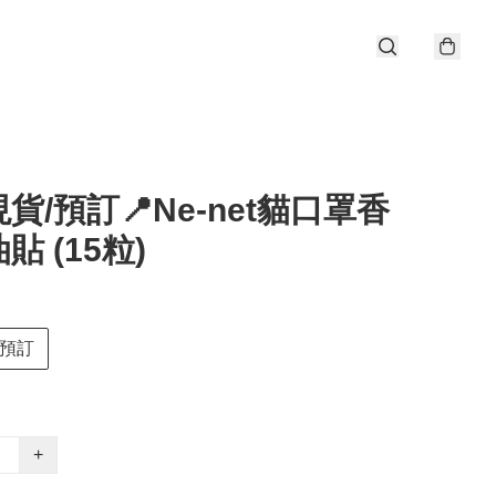
貨/預訂📍Ne-net貓口罩香
貼 (15粒)
預訂
+