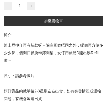
−
+
加至購物車
簡介
−
迪士尼樽仔再有新款呀～除左圖案唔同之外，呢個再方便多
少少呀，個開口係旋轉擰開架，女仔用就易D開出黎Refill
啦～

尺寸：請參考圖片

預訂貨品約截單後2-3星期左右出貨，如有突發情況或運輸
問題，有機會延遲出貨